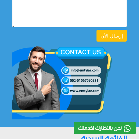
إرسال الاًن
نحن بانتظارك لخدمتك
القائمة البريدية