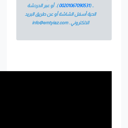
.. (
00201067090531
).
أو عبر الدردشة
الحية أسفل الشاشة أو عن طريق البريد
الالكتروني
.
info@emtyiaz.com