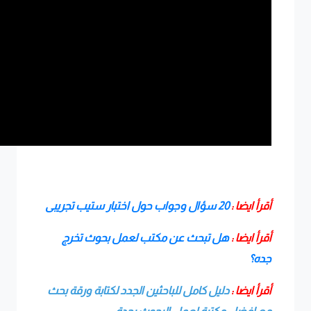
أقرأ ايضا :
20 سؤال وجواب حول اختبار ستيب تجريبى
أقرأ ايضا :
هل تبحث عن مكتب لعمل بحوث تخرج
جده؟
أقرأ ايضا :
دليل كامل للباحثين الجدد لكتابة ورقة بحث