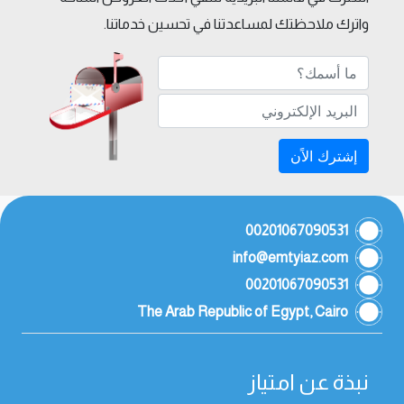
واترك ملاحظتك لمساعدتنا في تحسين خدماتنا.
إشترك الاًن
00201067090531
info@emtyiaz.com
00201067090531
The Arab Republic of Egypt, Cairo
نبذة عن امتياز