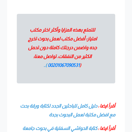
للتمتع بهذه المزايا وأكثر اختر مكتب
امتياز؛ أفضل مكتب لعمل بحوث تخرج
جده واضمن درجتك كاملة دون تحمل
الكثير من النفقات. تواصل معنا:
)..
00201067090531
(
أقرأ ايضا :
دليل كامل للباحثين الجدد لكتابة ورقة بحث
مع افضل مكتبة لعمل البحوث بجدة
أقرأ ايضا :
كتابة الحواشي السفلية في بحوث جامعة