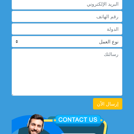
إرسال الاًن