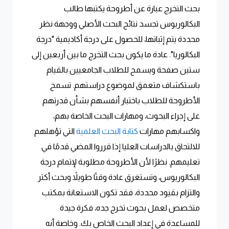
بحث التخرج عبارة عن أطروحة يكتبها طالب
البكالوريوس تجسد نتائج البحث الأصلي ووجهة نظر
محددة يتم إثباتها، للحصول على درجة أكاديمية "درجة
البكالوريا". عادة ما يكون بحث التخرج ما بين أربعين إلى
ستين صفحة ويسمح للطلاب الجامعيين بالقيام
باستكشاف متعمق لموضوع دراستهم. تسمح
الأطروحة للطلاب باختبار أنفسهم بشأن قدرتهم
على إجراء البحوث، ومهارات البحث الخاصة بهم،
واكسابهم مهارات
كتابة البحث العلمية
التي تؤهلهم
للالتحاق بالدراسات العليا إذا قرروا المضي قدمًا في
تعليمهم. نظرًا لأن الأطروحة مطلوبة لإتمام درجة
البكالوريوس، وتستغرق عادة وقتًا طويلاً وبحث أكثر
والتزام بقيود محددة، فقد تكون الاستعانة بمكتب
متخصص لعمل بحوث تخرج جده، فكرة جيدة
للمساعدة في إعداد البحث الخاص بك. وخاصة أنه