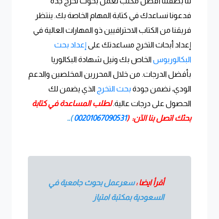
لنا بصفتنا أفضل مكتب لعمل بحوث تخرج جده
فدعونا نساعدك في كتابة المهام الخاصة بك. ينتظر
فريقنا من الكتاب الاحترافيين ذو المهارات العالية في
إعداد أبحاث التخرج مساعدتك على
إعداد بحث
البكالوريوس
الخاص بك ونيل شهادة البكالوريا
بأفضل الدرجات. من خلال المحررين المخلصين والدعم
الودي، نضمن جودة
بحث التخرج
الذي يضمن لك
الحصول على درجات عالية.
لطلب المساعدة في كتابة
بحثك اتصل بنا الآن: (
00201067090531
)..
أقرأ ايضا :
سعرعمل بحوث جامعية في
السعودية بمكتبة امتياز