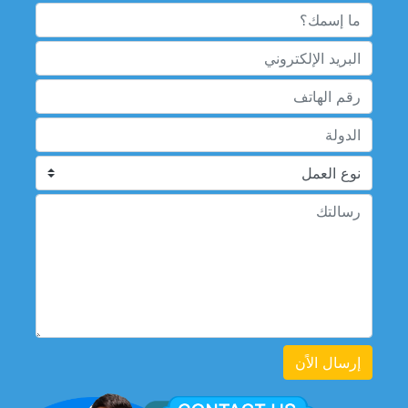
إرسال الاًن