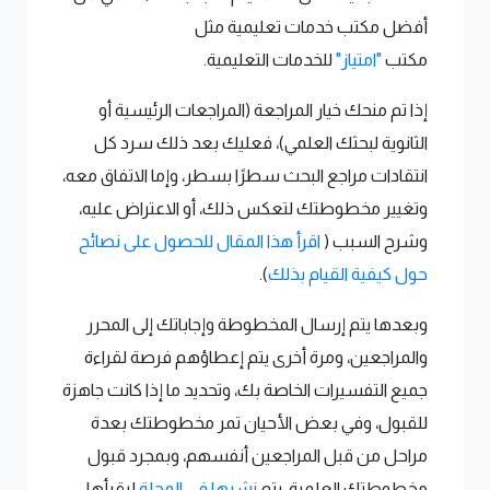
أفضل مكتب خدمات تعليمية مثل
مكتب
"امتياز"
للخدمات التعليمية.
إذا تم منحك خيار المراجعة (المراجعات الرئيسية أو
الثانوية لبحثك العلمي)، فعليك بعد ذلك سرد كل
انتقادات مراجع البحث سطرًا بسطر، وإما الاتفاق معه،
وتغيير مخطوطتك لتعكس ذلك، أو الاعتراض عليه،
وشرح السبب (
اقرأ هذا المقال للحصول على نصائح
حول كيفية القيام بذلك
).
وبعدها يتم إرسال المخطوطة وإجاباتك إلى المحرر
والمراجعين، ومرة أخرى يتم إعطاؤهم فرصة لقراءة
جميع التفسيرات الخاصة بك، وتحديد ما إذا كانت جاهزة
للقبول، وفي بعض الأحيان تمر مخطوطتك بعدة
مراحل من قبل المراجعين أنفسهم، وبمجرد قبول
مخطوطتك العلمية، يتم
نشرها في المجلة
ليقرأها