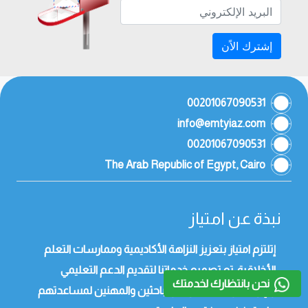
إشترك الاًن
00201067090531
info@emtyiaz.com
00201067090531
The Arab Republic of Egypt, Cairo
نبذة عن امتياز
إتلتزم امتياز بتعزيز النزاهة الأكاديمية وممارسات التعلم
الأخلاقية. تم تصميم خدماتنا لتقديم الدعم التعليمي
نحن بانتظارك لخدمتك
والإرشاد والاستشارات والباحثين والمهنين لمساعدتهم