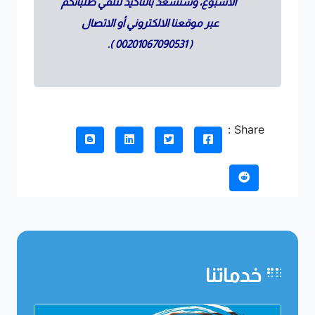
الأسبوع، وسنسعد بالتأكيد لتلقي طلباتكم
عبر موقعنا الالكتروني أو الاتصال
).
00201067090531
(
Share :
خدماتنا