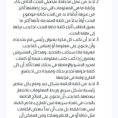
لا بد من عمل مخطط تفصيلي للبحث الخاص بك،
وكتابة ما هي المعلومات التي تريد إضافتها أكثر
من غيرها، أيضًا لا بد من البدء بكتابة موضوع
البحث أولًا بدلًا من كتابة المقدمة؛ لأنها أكثر ما
يعيق الطالب أثناء كتابة خطة البحث، لذا يجب تركها
إلى نهاية البحث.
لا بد أن تكتب كل فكرة بعنوان رئيسي قم بتحديده،
وأن تحتوي على معلومة أو إقتباس، كما يجب
معرفة ماذا ستكتب بالتحديد، وهذا لأن المشرفين
يعلمون إذا كنت تكتب معلومات قيمة أو كلمات
لمجرد الحشو والإماطة في بحثك، لهذا تأكد أن كل
كلمة تدونها تخدم بحثك ومفيدة حتى لا يضيع
القارئ وقته في قراءتها.
لا بد من كتابة الخاتمة بشكل جيد وملم بكل عناصر
رئيسية بشكل سريع، وربط المعلومات باختصار
ببعضها، كما يجب أن تحتوي على النتائج الخاصة
بالبحث في لمحة سريعة تبين للقاريء ما تم كتابته،
ليس هذا فقط بل يجب أن تبدأ ببعض الكلمات
مثل ختامًا أو في الختام وهكذا، ومن الممكن أن