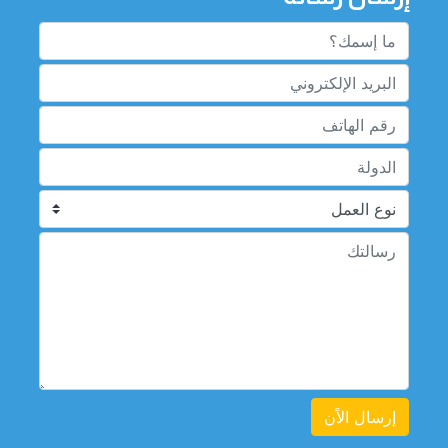
إرسال الاًن