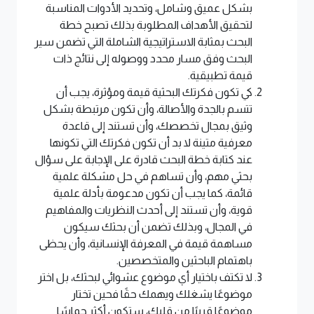
بشكل عميق وشامل، وتحديد الأدوات المناسبة
لتحقيق الأهداف المطلوبة بذلك تصبح خطة
البحث بمثابة الاستراتيجية الشاملة التي تضمن سير
البحث وفق مسار محدد ووصوله إلى نتائج ذات
قيمة تطبيقية.
كي تكون فكرتك البحثية قيمة ومؤثرة، يجب أن
تتسم بالجدة والأصالة، وأن تكون مرتبطة بشكل
وثيق بمجال تخصصك، وأن تستند إلى قاعدة
معرفية متينة لا بد أن تكون فكرتك التي تكونها
عند كتابة خطة البحث قادرة على الإجابة على سؤال
بحثي مهم، وأن تساهم في حل مشكلة علمية
قائمة، كما يجب أن تكون مدعومة بأدلة علمية
قوية، وأن تستند إلى أحدث النظريات والمفاهيم
في المجال، وبذلك تضمن أن بحثك سيكون
مساهمة قيمة في المعرفة الإنسانية، وأن يحظى
باهتمام الباحثين والمتخصصين.
لا تكتف باختيار أي موضوع عشوائي لبحثك، بل اختر
موضوعًا يشغلك ويهمك حقًا فحين تختار
موضوعًا قريبًا من قلبك، ستكون أكثر حماسًا