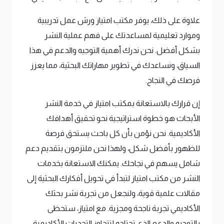
علاوة على ذلك، يوفر مكتب امتياز ورش عمل تدريبية
وموارد تعليمية لمساعدتك على فهم عملية النشر
بشكل أفضل. نحن ندرك أهمية التوجيه والدعم في هذا
السياق، ونساعدك في تطوير مهاراتك البحثية، مما يعزز
فرصك في النجاح.
إن قرارك بالاستعانة بمكتب امتياز في خدمة النشر
الأبحاث هو خطوة استراتيجية نحو تحقيق أهدافك
الأكاديمية. نحن نؤمن بأن كل باحث يستحق فرصة
للظهور بأفضل شكل، ولهذا نحن ملتزمون بتقديم دعم
شامل يسهم في نجاحك. يمكنك الاستعانة بخدمات
النشر من مكتب امتياز لتبدأ في تحويل أفكارك البحثية إلى
مقالات علمية قوية، ولنجعل من تجربة نشر بحثك
الأكاديمي تجربة ناجحة ومجزية. مع امتياز، ستحظى
بالتوجيه والدعم الذي تحتاجه لتتجاوز التحديات الأكاديمية