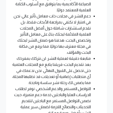
الصياغة الأكاديمية بما يتوافق مع أسلوب الكتابة
العلمية المعتمد دوليًا.
دعم النشر في مجلات ذات معامل تأثير عالي: نحن
في امتياز لا نكتفي بمراجعة الأبحاث فقط، بل
نقدم استشارات شاملة حول أفضل المجلات
العلمية الملائمة لبحثك بناءً على معامل التأثير
وتخصص البحث. هدفنا هو ضمان النشر لبحثك
في مجلة معترف بها دوليًا، مما يرفع من مكانة
البحث والمؤلف.
متابعة دقيقة لعملية النشر: لن نتركك بمفردك
بعد تقديم البحث؛ فريقنا يتابع مع المجلات العلمية
حتى تحصل على القبول النهائي. نحن ندعمك في
أي متطلبات إضافية أو تعديلات قد تطلبها المجلة،
مما يضمن لك رحلة نشر سلسة وناجحة.
التواصل المستمر والدعم الشخصي: نوفر لطلاب
الدراسات العليا والباحثين خدمة دعم متميزة، حيث
نضمن التواصل المستمر مع الباحثين لتقديم
التحديثات والنصائح اللازمة لضمان سير عملية
النشر بأفضل صورة ممكنة.