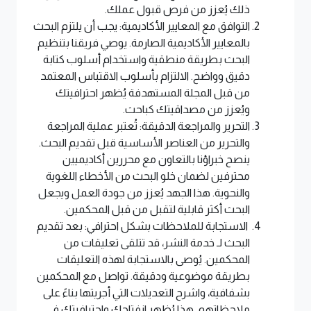
ذلك يُعزز من فرص قبول عملك.
التوافق مع المعايير الأكاديمية: يجب أن يلتزم البحث
بالمعايير الأكاديمية الصارمة. يوصي فريقنا بتنظيم
البحث بطريقة منطقية واستخدام أسلوب كتابة
دقيق وواضح. الالتزام بأسلوب الاقتباس المعتمد
من قبل المجلة المستهدفة يُظهر احترافيتك
ويُعزز من مصداقيتك كباحث.
التحرير والمراجعة الدقيقة: تُعتبر عملية المراجعة
والتحرير من العناصر الأساسية قبل تقديم البحث.
ينصح خبراؤنا بالتعاون مع محررين أكاديميين
محترفين لضمان خلو البحث من الأخطاء اللغوية
والنحوية. هذا الجهد يُعزز من جودة العمل ويجعل
البحث أكثر قابلية لتقبل من قبل المحكمين.
الاستجابة للملاحظات بشكل احترافي: بعد تقديم
البحث لـ خدمة النشر، قد تتلقى تعليقات من
المحكمين. يُوصى بالاستجابة لهذه التعليقات
بطريقة موضوعية ودقيقة. تواصل مع المحكمين
بشفافية، واشرح التعديلات التي أجريتها بناءً على
ملاحظاتهم. هذا يُظهر انفتاحك واحترافيتك في