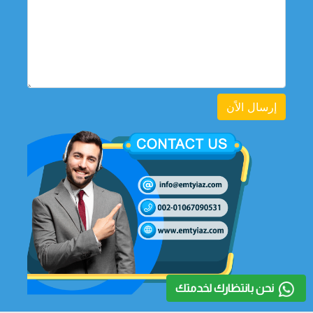
إرسال الاًن
نحن بانتظارك لخدمتك