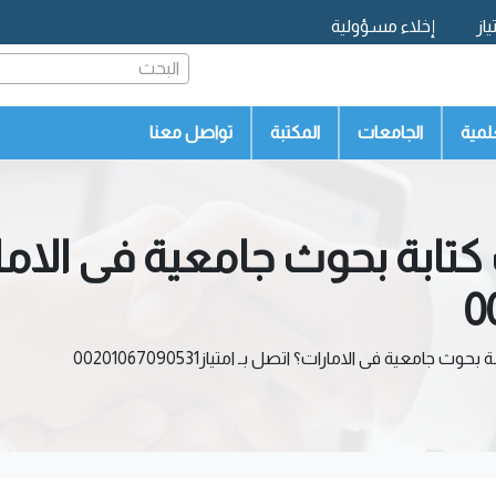
از
إخلاء مسؤولية
البحث
لمية
الجامعات
المكتبة
تواصل معنا
ابة بحوث جامعية فى الامار
امعية فى الامارات؟ اتصل بـ امتياز00201067090531