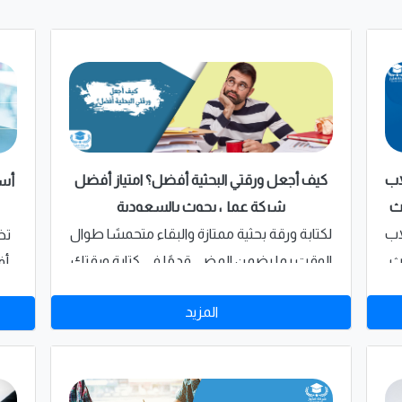
اب
كيف أجعل ورقتي البحثية أفضل؟ امتياز أفضل
أسر
ث
شركة عمل بحوث بالسعودية
اب
لكتابة ورقة بحثية ممتازة والبقاء متحمسًا طوال
تض
ث
الوقت بما يضمن المضي قدمًا في كتابة ورقتك
أف
ستحتاج إلى بعض النصائح المفيدة، وخطة
ا
المزيد
عمل مدروسة جيدًا، ومجموعة من الأدوات
ا
المفيدة. تابع القراءة لمعرفة كيف تجعل
سو
ورقتك البحثية أفضل؟ مع خبراء شركة امتياز
ذا
أفضل شركة عمل بحوث بالسعودية.