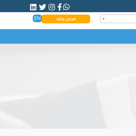
EN
افحص بحثك