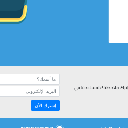
 واترك ملاحظتك لمساعدتنا في
إشترك الاًن