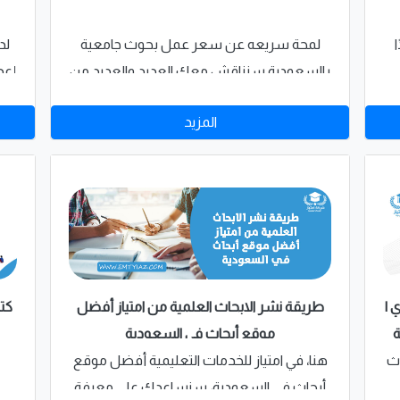
ك
لمحة سريعه عن سعر عمل بحوث جامعية
لد
بالسعودية سنناقش معك العديد والعديد من
إعد
أوجه الأختلاف بين الماجستير
ب
المزيد
نك
والدكتوراة،سنساعدك في اختيار الأنسب لك.
طري
.
تابع مقالنا للتعرف على الاختلافات بين مرحلة
الماجستير ومرحلة الدكتوراة
ي |
طريقة نشر الابحاث العلمية من امتياز أفضل
كتا
ة
موقع أبحاث في السعودية
اث
هنا، في امتياز للخدمات التعليمية أفضل موقع
أبحاث في السعودية، سنساعدك على معرفة