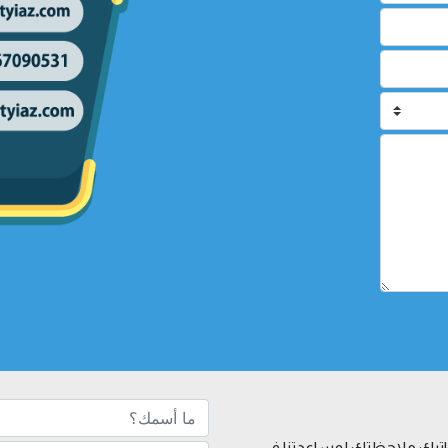
 واترك ملاحظتك لمساعدتنا في