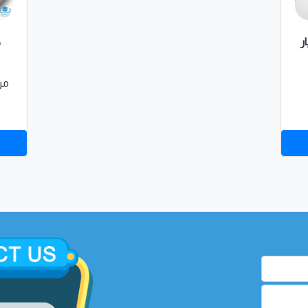
ر
ك
من