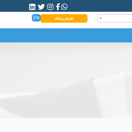
EN
افحص بحثك