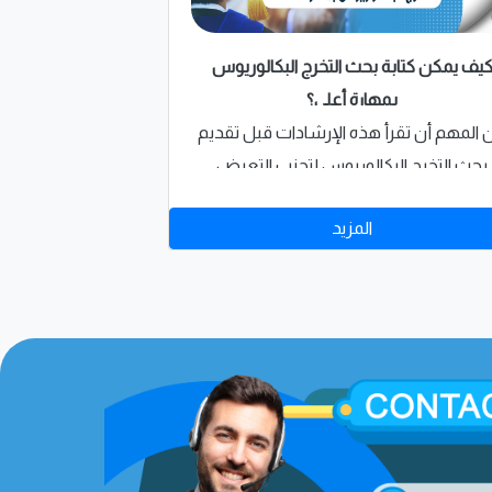
يف يمكن كتابة بحث التخرج البكالوريوس
بمهارة أعلى؟
 المهم أن تقرأ هذه الإرشادات قبل تقديم
بحث التخرج البكالوريوس لتجنب التعرض
للعقاب و تذكر دائمًا أن "امتياز"لديها كل
المزيد
المميزات لكتابة بحث علمي