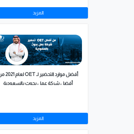
طوال أيام الأسبوع على يد نخبة من أفضل
المزيد
الأكاديميين والأطباء في الشرق الأوسط،
للاتصال (+201067090531 ).
أفضل موارد التحضير لـ OET لع
أفضل شركة عمل بحوث بالسعودية
المزيد