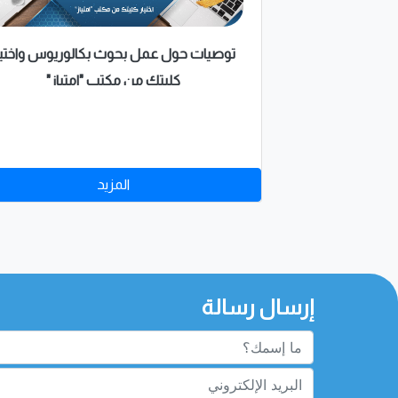
توصيات حول عمل بحوث بكالوريوس واختيا
كليتك من مكتب "امتياز"
المزيد
إرسال رسالة