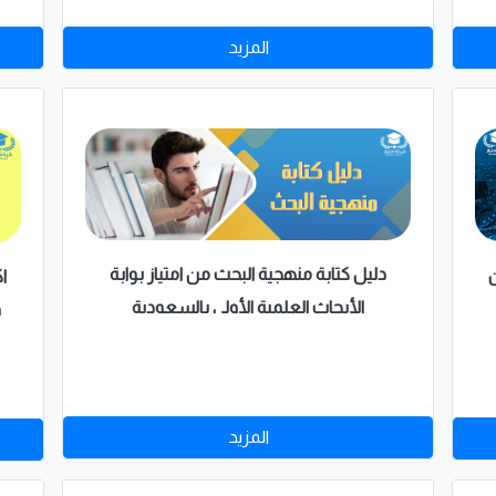
كل ما تحتاج لمعرفته حول نشر البحث الخاص
المزيد
بك، كما نود التنويه أيضًا إلى أنه بإمكانك
الحصول على مساعدة في كتابة أبحاث النشر
الخاصة بك، والاستفادة من خدمات الكتابة
والمراجعة والتدقيق والنشر الخاصة بنا.
دليل كتابة منهجية البحث من امتياز بوابة
ام 2021 من
ا
الأبحاث العلمية الأولى بالسعودية
و
المزيد