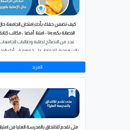
كيف تضمن حقك بأداء امتحان الجامعة حال
الإصابة بكورونا - امتياز أفضل مكاتب كتابة
ابحاث بالسعودية؟
عدد من النصائح لطلبة وطالبات الجامعات
بالسعودية، للحفاظ على حقهم في أداء الاختب
مرة أخرى وضمان عدم الرسوب في المقرر
المزيد
الدراسي الذي يتعذر الطالب عن حضوره في
الموعد المحدد
متى تقدم للالتحاق بالمدرسة العليا من امتياز 