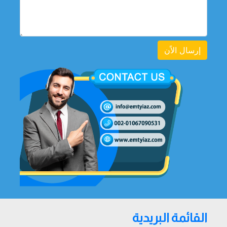
إرسال الاًن
القائمة البريدية