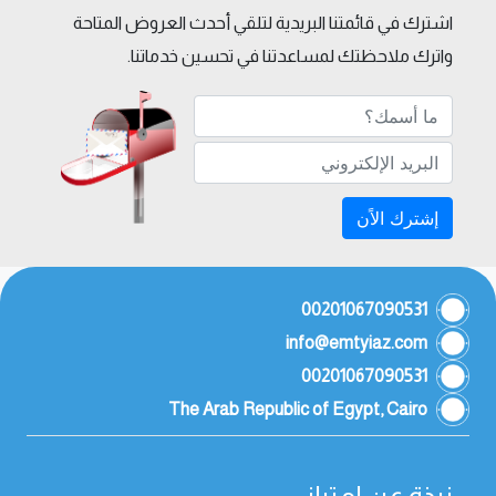
اشترك في قائمتنا البريدية لتلقي أحدث العروض المتاحة
واترك ملاحظتك لمساعدتنا في تحسين خدماتنا.
إشترك الاًن
00201067090531
info@emtyiaz.com
00201067090531
The Arab Republic of Egypt, Cairo
نبذة عن امتياز