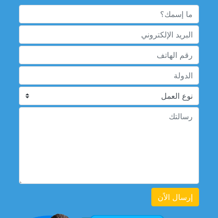
إرسال الاًن