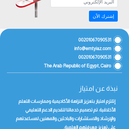
إشترك الاًن
00201067090531
info@emtyiaz.com
00201067090531
The Arab Republic of Egypt, Cairo
نبذة عن امتياز
إتلتزم امتياز بتعزيز النزاهة الأكاديمية وممارسات التعلم
الأخلاقية. تم تصميم خدماتنا لتقديم الدعم التعليمي
والإرشاد والاستشارات والباحثين والمهنين لمساعدتهم
على تعزيز معرفتهم العلمية.