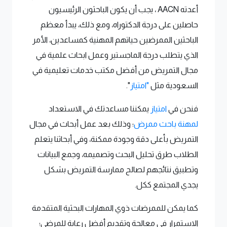
أعدته AACN ، يجب أن يكون الباحثون الرئيسيون
حاصلين على درجة الدكتوراه، ومع ذلك، يبدأ معظم
الباحثين الممرضين حياتهم المهنية كمساعدين، الأمر
الذي يتطلب درجة الماجستير وعمل ابحاث علمية في
مجال التمريض من أفضل مكتب خدمات تعليمية في
السعودية مثل
"امتياز
".
فنحن في
امتياز
يمكننا مساعدتك في الاستعداد
لمهنة باحث ممرض
؛ وذلك بعد عمل أبحاث في مجال
التمريض بأعلى دقة وجودة ممكنة، وفي أبحاثنا يتعلم
الطلاب طرق تحليل البحث وتصميمه، وجمع البيانات
وتطبيق نتائجهم لصالح ممارسة التمريض بشكل
يجدي المجتمع ككل.
كما يمكن للممرضات ذوي المهارات البحثية المتقدمة
الاستمرار في معالجة وتقديم أفضل رعاية للمرضى؛