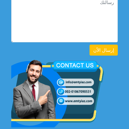
إرسال الاًن