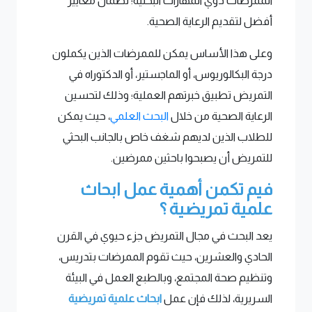
الممرضات ذوي المهارات البحثية؛ لضمان معايير
أفضل لتقديم الرعاية الصحية.
وعلى هذا الأساس يمكن للممرضات الذين يكملون
درجة البكالوريوس، أو الماجستير، أو الدكتوراه في
التمريض تطبيق خبرتهم العملية؛ وذلك لتحسين
الرعاية الصحية من خلال
البحث العلمي
، حيث يمكن
للطلاب الذين لديهم شغف خاص بالجانب البحثي
للتمريض أن يصبحوا باحثين ممرضين.
فيم تكمن أهمية عمل ابحاث
علمية تمريضية ؟
يعد البحث في مجال التمريض جزء حيوي في القرن
الحادي والعشرين، حيث تقوم الممرضات بتدريس،
وتنظيم صحة المجتمع، وبالطبع العمل في البيئة
السريرية، لذلك فإن عمل
ابحاث علمية تمريضية