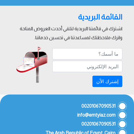
القائمة البريدية
اشترك في قائمتنا البريدية لتلقي أحدث العروض المتاحة
واترك ملاحظتك لمساعدتنا في تحسين خدماتنا.
إشترك الاًن
00201067090531
info@emtyiaz.com
00201067090531
The Arab Republic of Egypt, Cairo