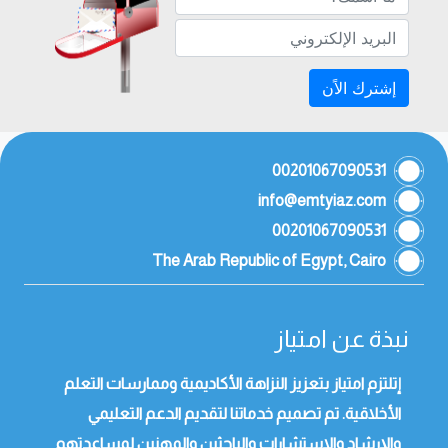
إشترك الاًن
00201067090531
info@emtyiaz.com
00201067090531
The Arab Republic of Egypt, Cairo
نبذة عن امتياز
إتلتزم امتياز بتعزيز النزاهة الأكاديمية وممارسات التعلم
الأخلاقية. تم تصميم خدماتنا لتقديم الدعم التعليمي
والإرشاد والاستشارات والباحثين والمهنين لمساعدتهم