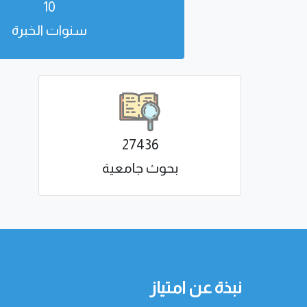
10
سنوات الخبرة
27436
بحوث جامعية
نبذة عن امتياز