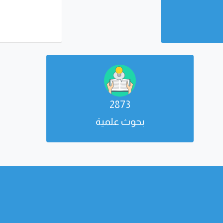
2873
بحوث علمية