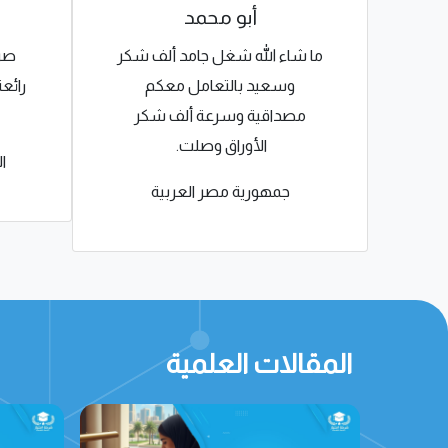
أبو محمد
ا
ما شاء الله شغل جامد ألف شكر
صرا
بكم.
وسعيد بالتعامل معكم
رائع
يت
مصداقية وسرعة ألف شكر
الأوراق وصلت.
ية
ا
جمهورية مصر العربية
المقالات العلمية