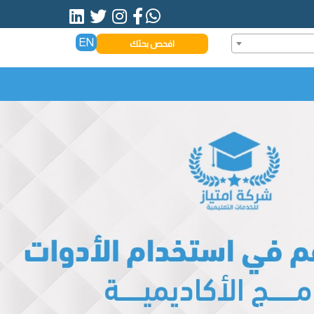
EN
افحص بحثك