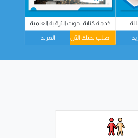
الة
خدمة كتابة بحوث الترقية العلمية
إرشادات 
في كتابة 
يد
اطلب بحثك الآن
المزيد
اطلب بح