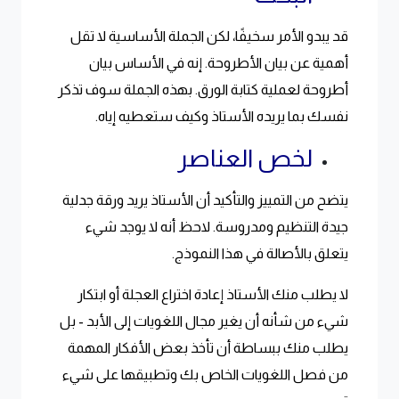
قد يبدو الأمر سخيفًا، لكن الجملة الأساسية لا تقل
أهمية عن بيان الأطروحة. إنه في الأساس بيان
أطروحة لعملية كتابة الورق. بهذه الجملة سوف تذكر
نفسك بما يريده الأستاذ وكيف ستعطيه إياه.
لخص العناصر
يتضح من التمييز والتأكيد أن الأستاذ يريد ورقة جدلية
جيدة التنظيم ومدروسة. لاحظ أنه لا يوجد شيء
يتعلق بالأصالة في هذا النموذج.
لا يطلب منك الأستاذ إعادة اختراع العجلة أو ابتكار
شيء من شأنه أن يغير مجال اللغويات إلى الأبد - بل
يطلب منك ببساطة أن تأخذ بعض الأفكار المهمة
من فصل اللغويات الخاص بك وتطبيقها على شيء