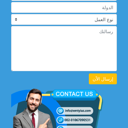
إرسال الاًن