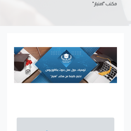
مكتب "امتياز"