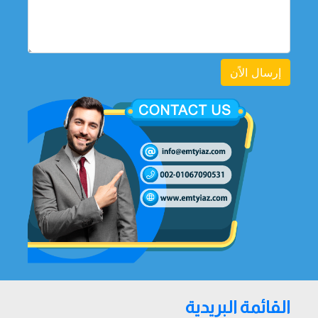
إرسال الاًن
القائمة البريدية