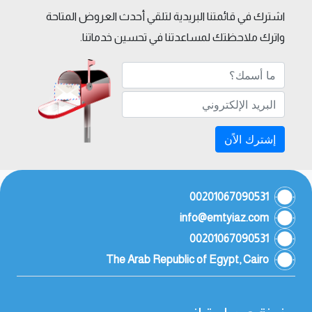
اشترك في قائمتنا البريدية لتلقي أحدث العروض المتاحة
واترك ملاحظتك لمساعدتنا في تحسين خدماتنا.
إشترك الاًن
00201067090531
info@emtyiaz.com
00201067090531
The Arab Republic of Egypt, Cairo