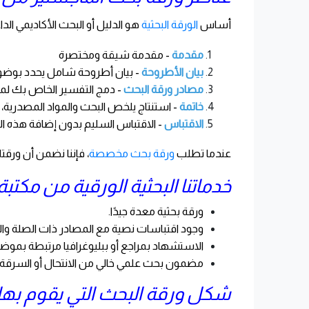
أساس
الورقة البحثية
هو الدليل أو البحث الأكاديمي ال
مقدمة
- مقدمة شيقة ومختصرة
بيان الأطروحة
- بيان أطروحة شامل يحدد بوضوح 
مصادر ورقة البحث
- دمج التفسير الخاص بك لم
خاتمة
- استنتاج يلخص البحث والمواد المصدرية، غ
الاقتباس
- الاقتباس السليم بدون إضافة هذه الا
عندما تطلب
ورقة بحث مخصصة
، فإننا نضمن أن ورقت
خدماتنا البحثية الورقية من مكتب
ورقة بحثية معدة جيدًا.
وجود اقتباسات نصية مع المصادر ذات الصلة وال
الاستشهاد بمراجع أو ببليوغرافيا مرتبطة بموضو
مضمون بحث علمي خالي من الانتحال أو السرقة ال
شكل ورقة البحث التي يقوم بها 