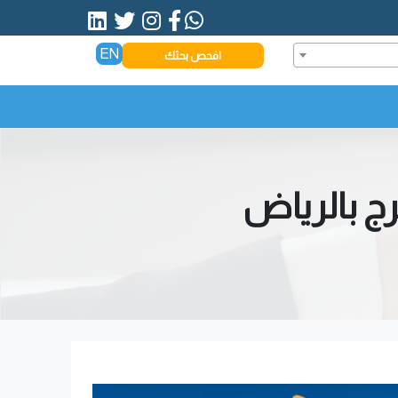
EN
افحص بحثك
ج بالرياض