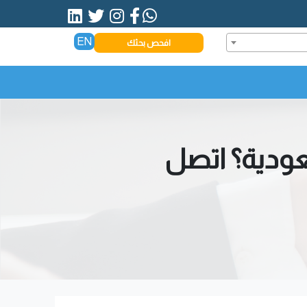
EN
افحص بحثك
ودية؟ اتصل