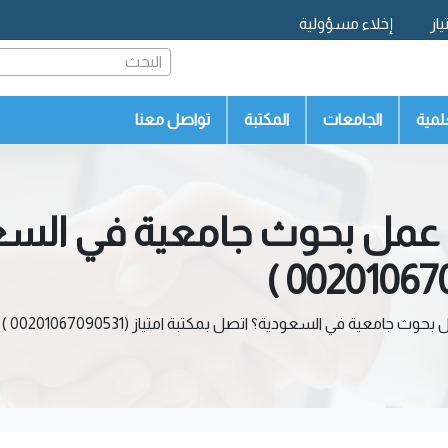
از
إخلاء مسؤولية
البحث
لمية
الجامعات
المكتبة
تواصل معنا
عمل بحوث جامعية في السع
امعية في السعودية؟ اتصل بمكتبة امتياز (00201067090531 )