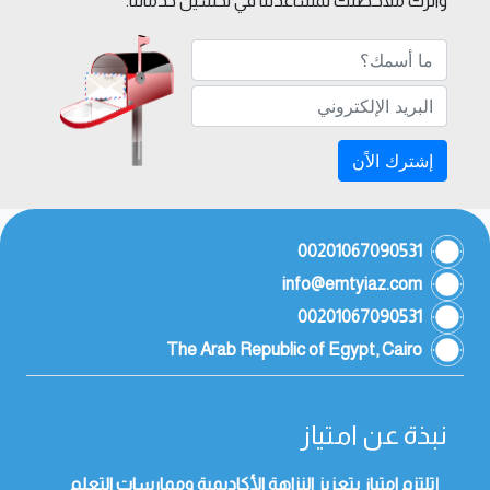
واترك ملاحظتك لمساعدتنا في تحسين خدماتنا.
إشترك الاًن
00201067090531
info@emtyiaz.com
00201067090531
The Arab Republic of Egypt, Cairo
نبذة عن امتياز
إتلتزم امتياز بتعزيز النزاهة الأكاديمية وممارسات التعلم