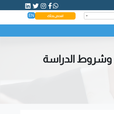
EN
افحص بحثك
مة وشروط الدراسة