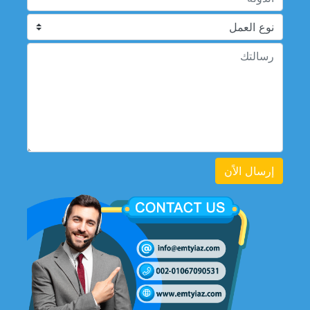
إرسال الاًن