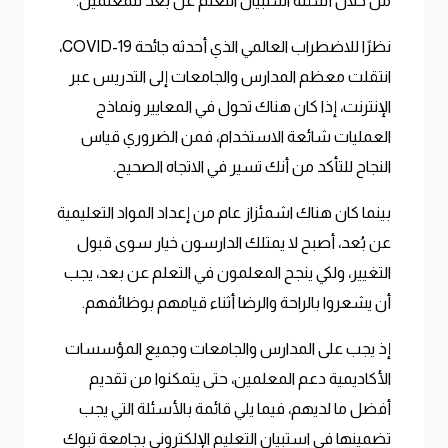
من خلال أسئلة استبيان التعلم عن بعد للمعلمين.
نظرًا للاضطراب العالمي الذي أحدثه جائحة COVID-19،
انتقلت معظم المدارس والجامعات إلى التدريس عبر
الإنترنت، إذا كان هناك تحول في المعايير ونماذج
العمليات شائعة الاستخدام، فمن الضروري قياس
النجاح للتأكد من أنك تسير في الاتجاه الصحيح.
بينما كان هناك اشمئزاز عام من إعداد المواد التعليمية
عن بُعد، أصبح لا يمتلك الدارسون خيار سوى قبول
التغيير، ولكي ينجح المعلمون في التعلم عن بعد، يجب
أن يشعروا بالراحة والرضا أثناء قيامهم بوظائفهم.
إذ يجب على المدارس والجامعات وجميع المؤسسات
الأكاديمية دعم المعلمين، حتى يتمكنوا من تقديم
أفضل ما لديهم، فيما يلي قائمة بالأسئلة التي يجب
تضمينها في استبيان التعليم الإلكتروني بجامعة تبوك