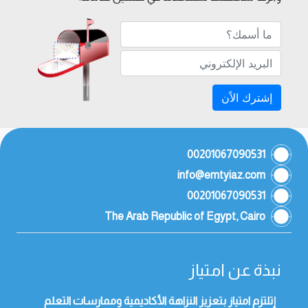
إشترك الاًن
00201067090531
info@emtyiaz.com
00201067090531
The Arab Republic of Egypt, Cairo
نبذة عن امتياز
إتلتزم امتياز بتعزيز النزاهة الأكاديمية وممارسات التعلم