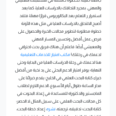
جامعة طيبه، كخطوة حاسمة في مستقبلك التعليمي
والمهني. بمجرد التحاقك بالدراسات العليا، كما يعد
استمرار ر التعلم بعد البكالوريوس قرارًا مهمًا، فلقد
أصبح الالتحاق بالدراسات العليا في مثل هذه الآونة
خطوة مطلوبة لتطوير مجالات الخبرة والحصول على
فرص عمل أفضل وتحسين المسار المهني
والمعيشي أيضًا. فاعلم أن هناك فريق بحث احترافي
لدعمك في رحلتك!
مكتب امتياز للخدمات التعليمية
هنا لدعمك في رحلة الدراسات العليا من البداية وحتى
النهاية؛ يوفر امتياز الدعم البحثي على يد نخبة من أفضل
خبراء كتابة البحث العلمي في الخليج؛ يقدم خبرائنا على
مدار الساعة طوال أيام الأسبوع، الدعم اللازم لطلاب
الماجستير والدكتوراه للمساعدة في إعداد البحوث في
كل مجالات البحث العلمي؛ على سبيل المثال لا الحصر؛
كتابة البحث؛ تدقيقه، ترجمته،
نشره
، إعداد خطة البحث،