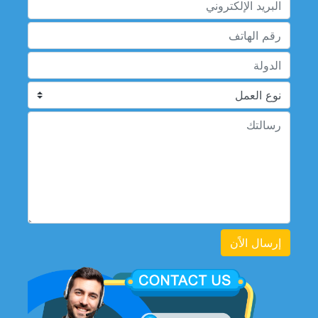
إرسال الاًن