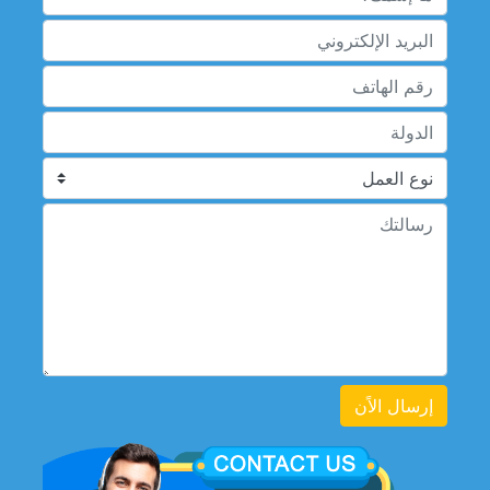
إرسال الاًن