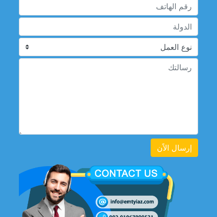
إرسال الاًن