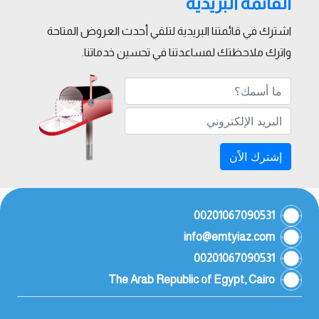
القائمة البريدية
اشترك في قائمتنا البريدية لتلقي أحدث العروض المتاحة
واترك ملاحظتك لمساعدتنا في تحسين خدماتنا.
إشترك الاًن
00201067090531
info@emtyiaz.com
00201067090531
The Arab Republic of Egypt, Cairo