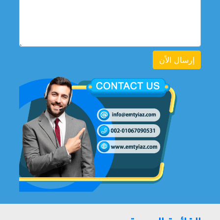
إرسال الاًن