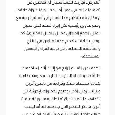
أثناء إجراء تجاربك لتجنب نسيان أي تفاصيل عن
تصميمك التجريبي، ومن أجل جعل ورقتك واضحة قدر
الإمكان، قم بتنظيم هذا القسم في أقسام فرعية مع
وضع عناوين رئيسية لكل إجراء تصفه (على سبيل
المثال، الجمع الميداني مقابل التحليل المختبري)، كما
نوصي بإعادة استخدام هذه العناوين في النتائج
والمناقشة للمساعدة في توجيه القراء والجمهور
المستهدف.
الهدف من القسم الرابع هو إثبات أنك استخدمت
طرقًا صحيحة علميًا، وتزويد القارئ بمعلومات كافية؛
لإعادة استخدام بحثك وقراءته من باحثين آخرين،
وبترتيب زمني، اذكر بوضوح الخطوات الإجرائية التي
اتخذتها، إذا اتبعت إجراءً تم تطويره من ورقة علمية
أخرى، فاذكر المصدر الذي جاء منه، كما أنه ليست
هناك حاجة لتكرار كل التفاصيل، إلا إذا انحرفت عن