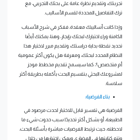
تجربتك، وتقديم نظرة عامة على بحثك التجريبي، مع
ترك التفاصيل المحددة لقسم الأساليب.
وإذا كانت أساليبك معقدة، ففكر في شرح الأسباب
الكامنة وراء اختيارك لبحثك بإيجاز، وهنا، يمكنك أيضًا
تحديد نقطة بداية دراستك، وتقديم مبرر لاختيار هذا
النظام المحدد لبحثك، ومعرفة هل يكون أكثر عمومية
أم متخصص؟، كما سيسمح تقديم مخطط موجز
لمشروعك البحثي بتقسيم البحث بأكمله بطريقة أكثر
سلاسة.
بناء الفرضية:
الفرضية هي تفسير قابل للاختبار لحدث مرصود في
الطبيعة، أو بشكل أكثر تحديدًا سبب حدوث شيء ما
لاحظته، حيث ترتبط الفرضيات مباشرة بأسئلة البحث،
وتتم كتابتها في المضارع، ويمكن اختبارها من خلال