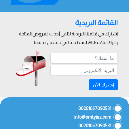
القائمة البريدية
اشترك في قائمتنا البريدية لتلقي أحدث العروض المتاحة
واترك ملاحظتك لمساعدتنا في تحسين خدماتنا.
إشترك الاًن
00201067090531
info@emtyiaz.com
00201067090531