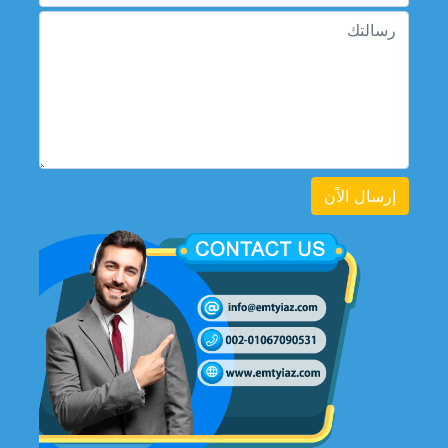
إرسال الاًن