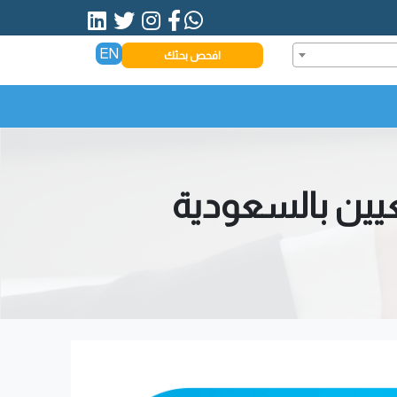
EN
افحص بحثك
عيين بالسعودية