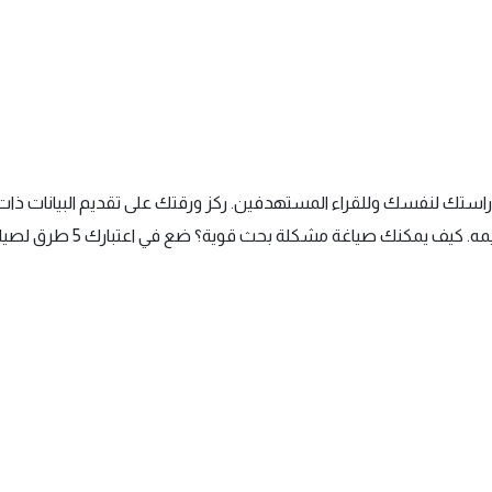
 لنفسك وللقراء المستهدفين. ركز ورقتك على تقديم البيانات ذات الص
نك صياغة مشكلة بحث قوية؟ ضع في اعتبارك 5 طرق لصياغة مشكلة البحث: