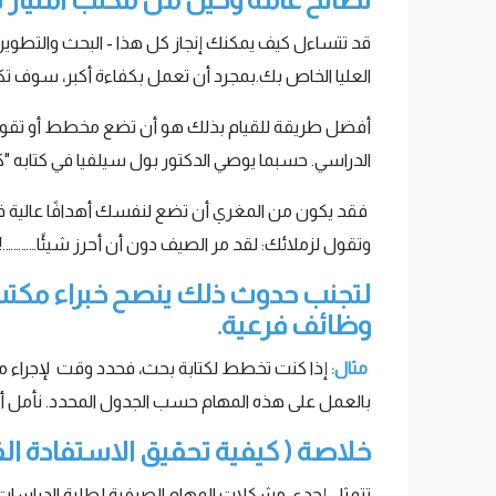
قد تتساءل كيف يمكنك إنجاز كل هذا - البحث والتطوير
العليا الخاص بك.بمجرد أن تعمل بكفاءة أكبر، سوف ت
أفضل طريقة للقيام بذلك هو أن تضع مخطط أو تقويم 
الدراسي. حسبما يوصي الدكتور بول سيلفيا في كتابه "كي
فقد يكون من المغري أن تضع لنفسك أهدافًا عالية في ب
وتقول لزملائك: لقد مر الصيف دون أن أحرز شيئًا………….!
لتجنب حدوث ذلك ينصح خبراء مكتب ام
وظائف فرعية.
مثال:
إذا كنت تخطط لكتابة بحث، فحدد وقت لإجراء مراج
بالعمل على هذه المهام حسب الجدول المحدد. نأمل أ
خلاصة ( كيفية تحقيق الاستفادة ا
تتمثل إحدى مشكلات المهام الصيفية لطلبة الدراسات الع