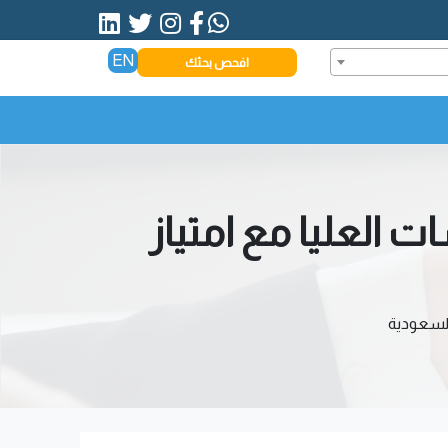
EN
افحص بحثك
 العليا مع امتياز