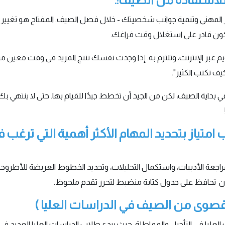
 المهني وتنمية جوانب شخصيتك - خلال فصل الصيف. المفتاح هو تغيير طر
كون قادر على استغلال وقت فراغك.
عبر الإنترنت، وتلتزم به. إذا وجدت نفسك تنتج المزيد في وقت معين
ف تكتب الكثير".
داية الصيف، لكن من الجيد أن تخطط جيدًا للقيام بها. حتى لا ينتهي بك
تياز بتحديد المهام الأكثر أهمية التي ترغب 
عة الأدبيات، واستكمال التحليلات، وتحديد الخطوط العريضة للأطروحة وإ
ن تحافظ على جدول كتابة منضبط لتحرز تقدم ملحوظ.
لقصوى من الصيف في الدراسات العليا )
ليا في التأجيل والمماطلة، حيث يبدع طلاب الدراسات العليا العديد في اخ