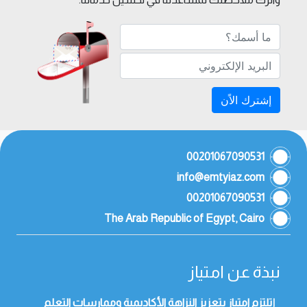
إشترك الاًن
00201067090531
info@emtyiaz.com
00201067090531
The Arab Republic of Egypt, Cairo
نبذة عن امتياز
إتلتزم امتياز بتعزيز النزاهة الأكاديمية وممارسات التعلم