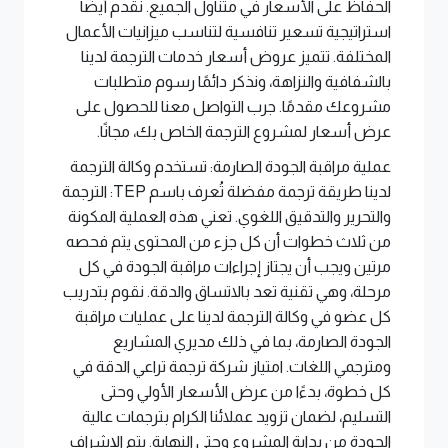
الحفاظ على الأسعار في متناول الجميع. نقدم أيضًا
استراتيجية تسعير تنافسية لتناسب ميزانيات الأعمال
المختلفة. تتميز عروض أسعار خدمات الترجمة لدينا
بالشفافية والنزاهة، ونذكر دائمًا رسوم متطلبات
مشروعك مقدمًا. جرب التواصل معنا للحصول على
عرض أسعار لمشروع الترجمة الخاص بك، مجانًا.
عملية مراقبة الجودة الصارمة: تستخدم وكالة الترجمة
لدينا طريقة ترجمة مفضلة تُعرف باسم
TEP
: الترجمة
والتحرير والتدقيق اللغوي. تعني هذه العملية المكونة
من ثلاث خطوات أن كل جزء من المحتوى يتم فحصه
مرتين ويجب أن يجتاز إجراءات مراقبة الجودة في كل
مرحلة، وهي تقنية تعد بالاتساق والدقة. نقوم بتدريب
كل عضو في وكالة الترجمة لدينا على عمليات مراقبة
الجودة الصارمة، بما في ذلك مديري المشاريع
ومترجمي اللغات. امتياز شركة ترجمة تراعي الدقة في
كل خطوة، بدءًا من عرض الأسعار الأولي وحتى
التسليم، لضمان تزويد عملائنا الكرام بترجمات عالية
الجودة من بداية المشروع وحتى النهاية. يتم الإشراف