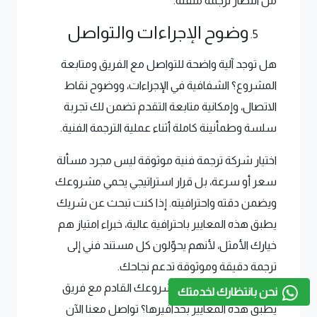
من انتظار ترجمة متقنة.
وضوح الإجراءات والتواصل
هل توجد آلية واضحة للتواصل مع الفريق ومتابعة
المشروع؟ الشفافية في الإجراءات، ووضوح نقاط
الاتصال، وإمكانية متابعة التقدم تضمن لك تجربة
سلسة وطمأنينة كاملة أثناء عملية الترجمة الفنية.
اختيار شركة ترجمة فنية موثوقة ليس مجرد مسألة
سعر أو سرعة، بل قرار استراتيجي يحمي مشروعك
ويضمن دقته واحترافيته. إذا كنت تبحث عن شريك
يطبق هذه المعايير باحترافية عالية، خبراء امتياز هم
خيارك الأمثل، لأنهم يحوّلون كل مستند فني إلى
ترجمة دقيقة وموثوقة تدعم نجاحك.
هل أنت مستعد لبدء مشروعك القادم مع فريق
نحن بانتظارك لخدمتك
يطبق هذه المعايير بحذافيرها؟ تواصل معنا الآن