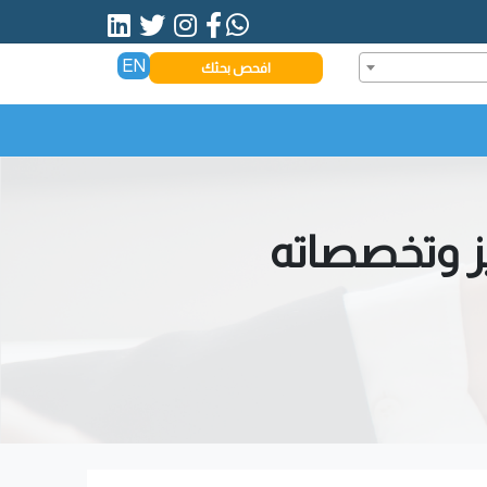
EN
افحص بحثك
يز وتخصصاته