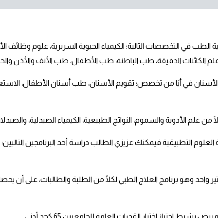
لطب في التخصصات التالية؛ الكيمياء الحيوية السريرية، علوم وظائف الأع
، علم الكائنات الدقيقة، طب الباطنة، طب الأطفال، طب الأنف والأذن والحن
الأسنان في أيًا من تخصص؛ تقويم الأسنان، طب أسنان الأطفال، الاستع
 من علم الأدوية والسموم، النواتج الطبيعية، الكيمياء الصيدلية، والصيدلان
 العلوم التطبيقية فيمكنك عزيزي الطالب دراسة أحد البرنامجين التاليين؛ ب
رط اجتياز اختبار القدرات العامة للجامعيين 65 كحد أدنى.