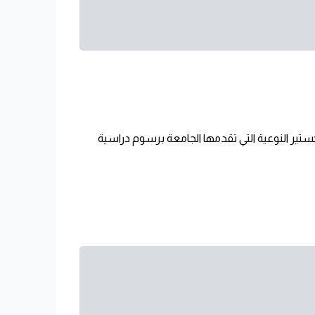
ر العامة، وهناك أيضًا برامج الماجستير النوعية التي تقدمها الجامعة برسوم دراسية