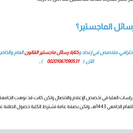
سائل الماجستير؟
احترافي، متخصص في إعداد و
كتابة رسائل ماجستير القانون
العام والخاص
الآن. (
00201067090531
) ـ
الدراسات العليا في تخصص الإعلام والاتصال ولكن كانت قد نوهت الجامعة
حد أدني في اختبارات قبول الجامعيين.