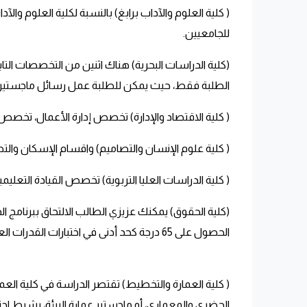
( كلية العلوم والآداب برابغ) بالنسبة ل
كلية العلوم والآدا
للجامعيين.
(كلية الدراسات البحرية) هناك اثنين من التخصصات الت
الطلبة فقط، حيث يمكن للطلبة
عمل رسائل ماجستير
( كلية الاقتصاد والإدارة) تخصص إدارة الأعمال، تخصص إد
( كلية علوم الإنسان والتصاميم) واقسام الإسكان والتص
( كلية الدراسات العليا التربوية) تخصص القيادة التعليمية،
(كلية الحقوق) يمكنك عزيزي الطالب الالتحاق ببرنامج ا
الحصول على 65 درجة كحد أدنى في اختبارات القدرات العامة للجامعيين.
( كلية العمارة والتخطيط) تقتصر الدراسة في كلية الع
الحضري والمعماري، أو ماجستير عمارة البيئة، بشرط اجتياز اخت