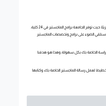
إن برامج ماجستير جامعة الملك عبد العزيز مختلفة ومتنوعة بعض الشيء، ومتاحة في جميع الكليات وفي معظم التخصصات تقريبًا، حيث توفر الجامعة برامج الماجستير في 24 كلية،
نشور سنلقي الضوء على برامج وتخصصات الماجستير
الدراسة الخاصة بك بكل سهولة، وهذا هو هدفنا
 24/7 لمساعدتك في اختيار برنامج الدراسة والتخطيط لعمل رسالة الماجستير الخاصة بك، وكتابها