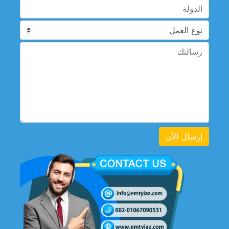
إرسال الاًن