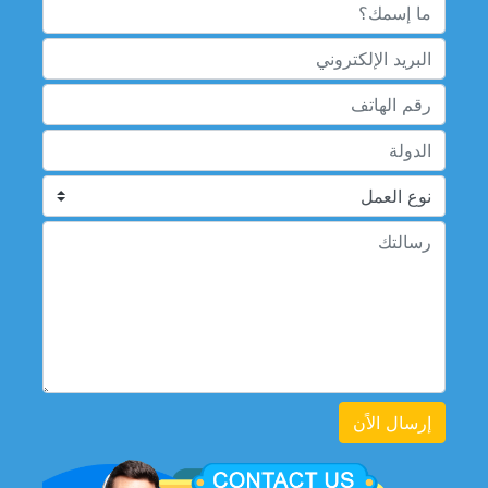
إرسال الاًن