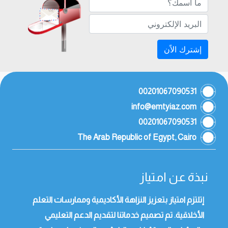
إشترك الاًن
00201067090531
info@emtyiaz.com
00201067090531
The Arab Republic of Egypt, Cairo
نبذة عن امتياز
إتلتزم امتياز بتعزيز النزاهة الأكاديمية وممارسات التعلم
الأخلاقية. تم تصميم خدماتنا لتقديم الدعم التعليمي