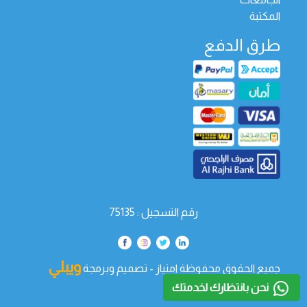
المكتبة
طرق الدفع
رقم التسجيل : 75135
ويبلي
جميع الحقوق محفوظة امتياز - تصميم وبرمجة
تك
نحن بانتظارك لخدمتك