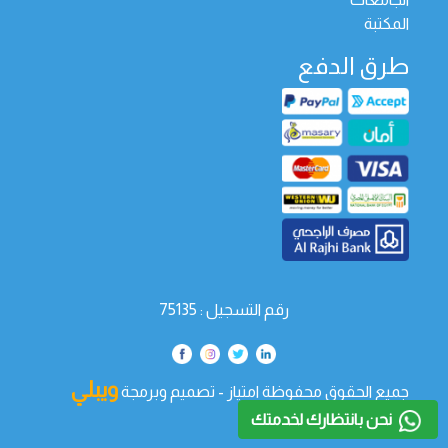
المكتبة
طرق الدفع
رقم التسجيل : 75135
ويبلي
جميع الحقوق محفوظة امتياز - تصميم وبرمجة
تك
نحن بانتظارك لخدمتك