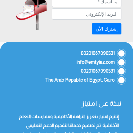
إشترك الاًن
00201067090531
info@emtyiaz.com
00201067090531
The Arab Republic of Egypt, Cairo
نبذة عن امتياز
إتلتزم امتياز بتعزيز النزاهة الأكاديمية وممارسات التعلم
الأخلاقية. تم تصميم خدماتنا لتقديم الدعم التعليمي