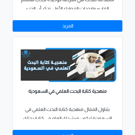
القارئ ولإحداث الانطباع الأول. تذكر أن الجزء
التمهيدي له نفس أهمية جميع الفصول الأخرى من
المزيد
رسالتك.
منهجية كتابة البحث العلمي في السعودية
يتناول المقال منهجية كتابة البحث العلمي في
السعودية ليكون مرشدك العام في كتابة بحثك
ولكن متى اردت يمكنك التواصل معنا فورا لطلب