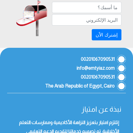
إشترك الاًن
00201067090531
info@emtyiaz.com
00201067090531
The Arab Republic of Egypt, Cairo
نبذة عن امتياز
إتلتزم امتياز بتعزيز النزاهة الأكاديمية وممارسات التعلم
الأخلاقية. تم تصميم خدماتنا لتقديم الدعم التعليمي