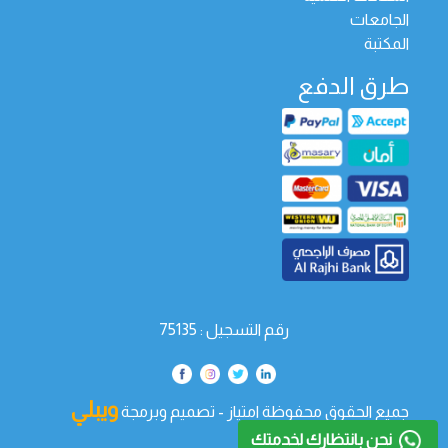
الجامعات
المكتبة
طرق الدفع
رقم التسجيل : 75135
ويبلي
جميع الحقوق محفوظة امتياز - تصميم وبرمجة
تك
نحن بانتظارك لخدمتك