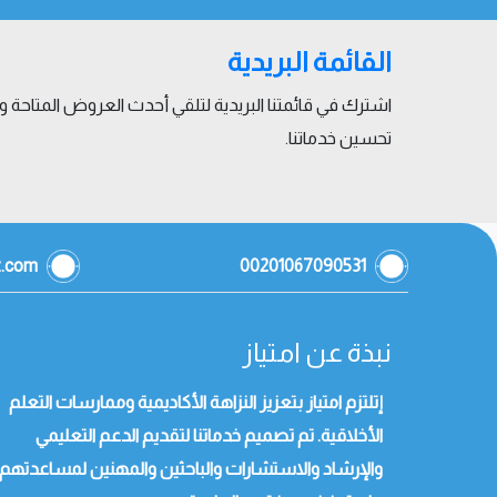
القائمة البريدية
اشترك في قائمتنا البريدية لتلقي أحدث العروض المتاحة
تحسين خدماتنا.
z.com
00201067090531
نبذة عن امتياز
إتلتزم امتياز بتعزيز النزاهة الأكاديمية وممارسات التعلم
الأخلاقية. تم تصميم خدماتنا لتقديم الدعم التعليمي
والإرشاد والاستشارات والباحثين والمهنين لمساعدتهم