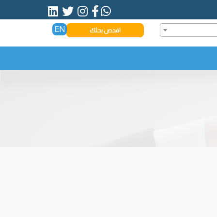
EN
افحص بحثك