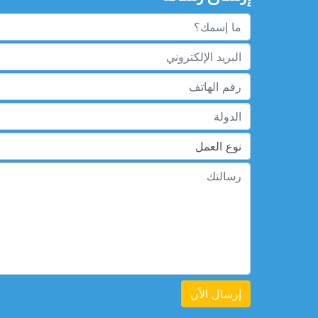
إرسال الاًن