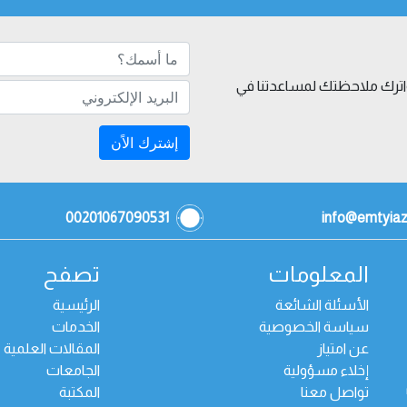
 واترك ملاحظتك لمساعدتنا في
إشترك الاًن
00201067090531
info@emtyia
المعلومات
تصفح
الأسئلة الشائعة
الرئيسية
سياسة الخصوصية
الخدمات
عن امتياز
المقالات العلمية
إخلاء مسؤولية
الجامعات
تواصل معنا
المكتبة