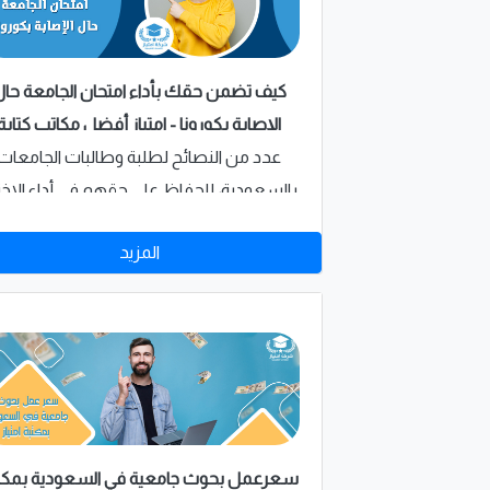
كيف تضمن حقك بأداء امتحان الجامعة حال
الإصابة بكورونا - امتياز أفضل مكاتب كتابة
ابحاث بالسعودية؟
عدد من النصائح لطلبة وطالبات الجامعات
بالسعودية، للحفاظ على حقهم في أداء الاختب
مرة أخرى وضمان عدم الرسوب في المقرر
المزيد
الدراسي الذي يتعذر الطالب عن حضوره في
الموعد المحدد
سعرعمل بحوث جامعية في السعودية بمكت