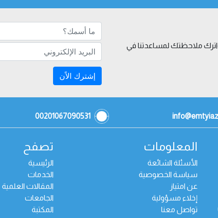
 واترك ملاحظتك لمساعدتنا في
إشترك الاًن
00201067090531
info@emtyia
المعلومات
تصفح
الأسئلة الشائعة
الرئيسية
سياسة الخصوصية
الخدمات
عن امتياز
المقالات العلمية
إخلاء مسؤولية
الجامعات
تواصل معنا
المكتبة