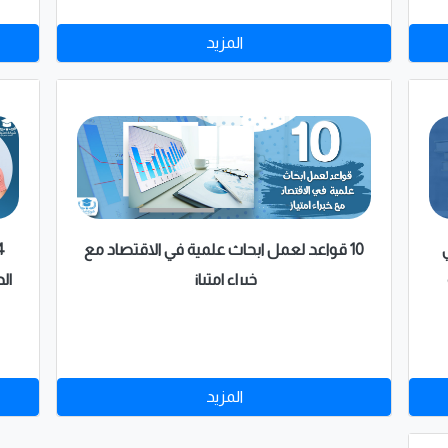
طوال أيام الأسبوع على يد نخبة من أفضل
كل
المزيد
الأكاديميين والأطباء في الشرق الأوسط،
للاتصال (+201067090531 ).
ال
ا
10 قواعد لعمل ابحاث علمية في الاقتصاد مع
خبراء امتياز
ال
المزيد