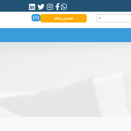
EN
افحص بحثك