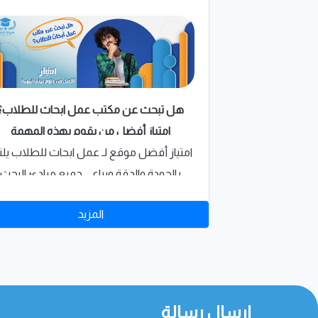
هل تبحث عن مكتب عمل ابحاث للطلاب؟
امتياز أفضل من يقوم بهذه المهمة
امتياز أفضل موقع لـ عمل ابحاث للطلاب يلت
بالجودة والدقة ويراعي جميع مبادئ البحث
العلمي.اطلب بحثك من امتياز واحصل على
المزيد
بحث جاهز معد لك خصيصًا 00201067090531
إرسال رسالة