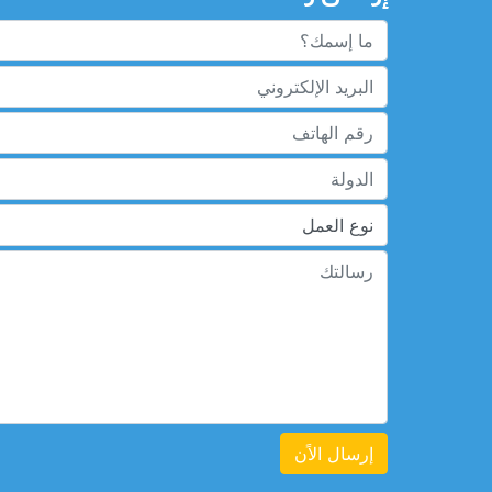
إرسال الاًن