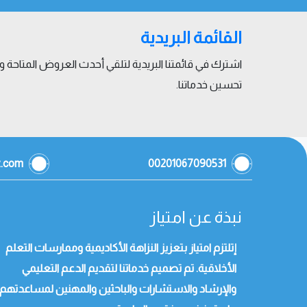
القائمة البريدية
اشترك في قائمتنا البريدية لتلقي أحدث العروض المتاحة
تحسين خدماتنا.
z.com
00201067090531
نبذة عن امتياز
إتلتزم امتياز بتعزيز النزاهة الأكاديمية وممارسات التعلم
الأخلاقية. تم تصميم خدماتنا لتقديم الدعم التعليمي
والإرشاد والاستشارات والباحثين والمهنين لمساعدتهم