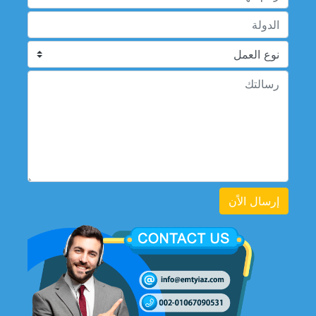
إرسال الاًن