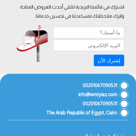
اشترك في قائمتنا البريدية لتلقي أحدث العروض المتاحة
واترك ملاحظتك لمساعدتنا في تحسين خدماتنا.
إشترك الاًن
00201067090531
info@emtyiaz.com
00201067090531
The Arab Republic of Egypt, Cairo