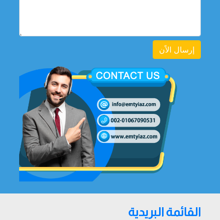
إرسال الاًن
القائمة البريدية