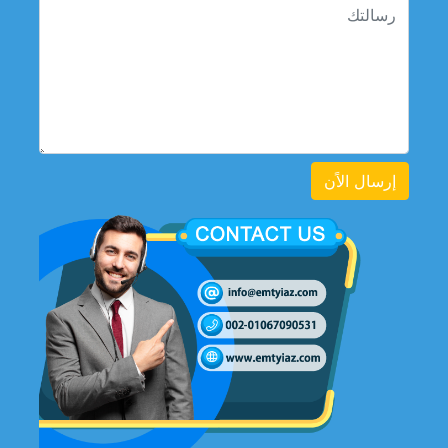
إرسال الاًن