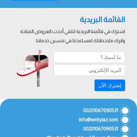
القائمة البريدية
اشترك في قائمتنا البريدية لتلقي أحدث العروض المتاحة
واترك ملاحظتك لمساعدتنا في تحسين خدماتنا.
إشترك الاًن
00201067090531
info@emtyiaz.com
00201067090531