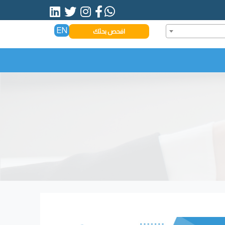
EN
افحص بحثك