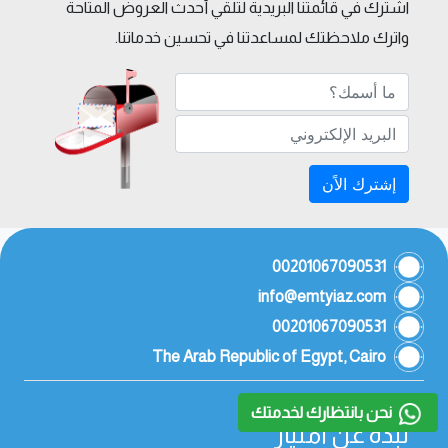
اشترك في قائمتنا البريدية لتلقي أحدث العروض المتاحة
واترك ملاحظتك لمساعدتنا في تحسين خدماتنا.
إشترك الاًن
00201067090531
info@emtyiaz.com
00201067090531
The Arab Republic of Egypt, Cairo
نحن بانتظارك لخدمتك
نبذة عن امتياز