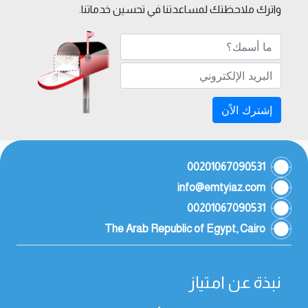
واترك ملاحظتك لمساعدتنا في تحسين خدماتنا.
إشترك الاًن
00201067090531
info@emtyiaz.com
00201067090531
The Arab Republic of Egypt, Cairo
نبذة عن امتياز