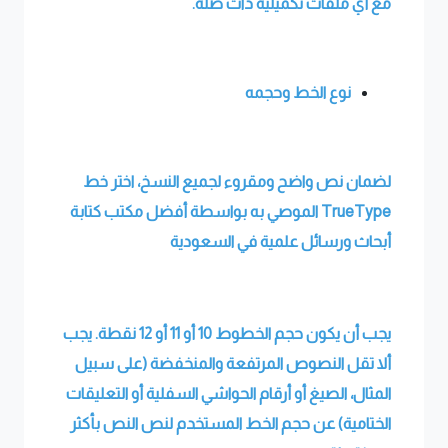
مع أي ملفات تكميلية ذات صلة.
نوع الخط وحجمه
لضمان نص واضح ومقروء لجميع النسخ، اختر خط
TrueType
الموصي به بواسطة
أفضل مكتب كتابة
أبحاث ورسائل علمية في السعودية
يجب أن يكون حجم الخطوط 10 أو 11 أو 12 نقطة. يجب
ألا تقل النصوص المرتفعة والمنخفضة (على سبيل
المثال، الصيغ أو أرقام الحواشي السفلية أو التعليقات
الختامية) عن حجم الخط المستخدم لنص النص بأكثر