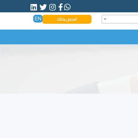
EN
افحص بحثك