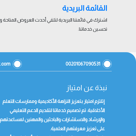
القائمة البريدية
اشترك في قائمتنا البريدية لتلقي أحدث العروض المتاحة
تحسين خدماتنا.
z.com
00201067090531
نبذة عن امتياز
إتلتزم امتياز بتعزيز النزاهة الأكاديمية وممارسات التعلم
الأخلاقية. تم تصميم خدماتنا لتقديم الدعم التعليمي
والإرشاد والاستشارات والباحثين والمهنين لمساعدتهم
على تعزيز معرفتهم العلمية.