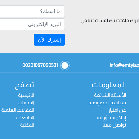
 واترك ملاحظتك لمساعدتنا في
إشترك الاًن
00201067090531
info@emtyia
المعلومات
تصفح
الأسئلة الشائعة
الرئيسية
سياسة الخصوصية
الخدمات
عن امتياز
المقالات العلمية
إخلاء مسؤولية
الجامعات
تواصل معنا
المكتبة