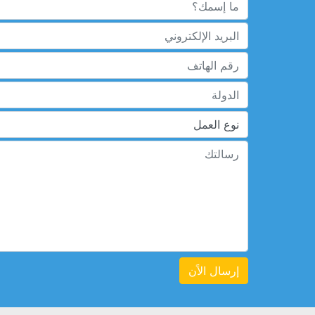
إرسال الاًن