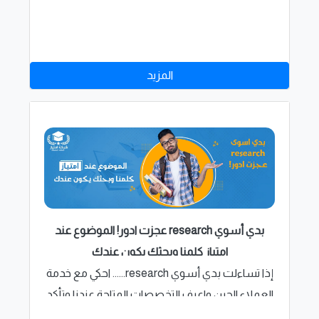
المزيد
بدي أسوي research عجزت ادور! الموضوع عند
امتياز كلمنا وبحثك يكون عندك
إذا تساءلت بدي أسوي research...... احكي مع خدمة
العملاء الحين واعرف التخصصات المتاحة عندنا وتأكد
الموضوع عندنا ليش مرتاع!. ( 00201067090531 )