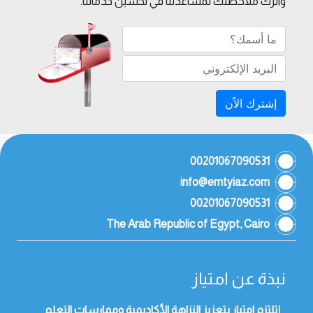
واترك ملاحظتك لمساعدتنا في تحسين خدماتنا.
إشترك الاًن
00201067090531
info@emtyiaz.com
00201067090531
The Arab Republic of Egypt, Cairo
نبذة عن امتياز
إتلتزم امتياز بتعزيز النزاهة الأكاديمية وممارسات التعلم