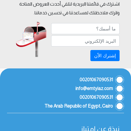
اشترك في قائمتنا البريدية لتلقي أحدث العروض المتاحة
واترك ملاحظتك لمساعدتنا في تحسين خدماتنا.
إشترك الاًن
00201067090531
info@emtyiaz.com
00201067090531
The Arab Republic of Egypt, Cairo
نبذة عن امتياز