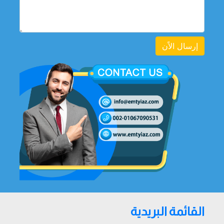
إرسال الاًن
القائمة البريدية